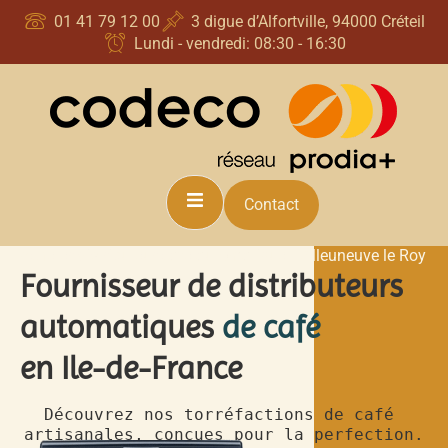
principal
01 41 79 12 00
3 digue d’Alfortville, 94000 Créteil
Lundi - vendredi: 08:30 - 16:30
Contact
Acheter distributeur café automatique | Villeuneuve le Roy
Fournisseur de distributeurs
automatiques
de café
en Ile-de-France
Découvrez nos torréfactions de café 
artisanales, conçues pour la perfection.