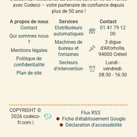
avec Codeco – votre partenaire de confiance depuis
plus de 50 ans !
A propos de nous
Services
Contact
Contact
Distributeurs
01 41 79 12
automatiques
00
Qui sommes nous
?
Machines de
3 digue
bureau et
d’Alfortville,
Mentions légales
fontaines
94000 Créteil
Politique de
Secteurs
Lundi -
confidentialité
d’intervention
vendredi:
Plan de site
08:30 - 16:30
COPYRIGHT ©
Flux RSS
2026 codeco-
Fiche d'établissement Google
fr.com |
Déclaration d'accessibilité