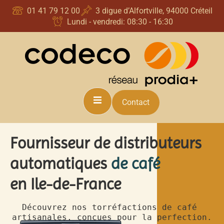
principal
01 41 79 12 00
3 digue d’Alfortville, 94000 Créteil
Lundi - vendredi: 08:30 - 16:30
Contact
Création coffee corner | Champigny
Fournisseur de distributeurs
automatiques
de café
en Ile-de-France
Découvrez nos torréfactions de café 
artisanales, conçues pour la perfection.