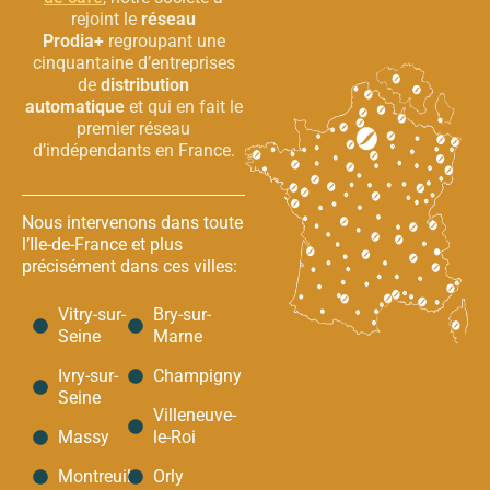
rejoint le
réseau
Prodia+
regroupant une
cinquantaine d’entreprises
de
distribution
automatique
et qui en fait le
premier réseau
d’indépendants en France.
Nous intervenons dans toute
l’Ile-de-France et plus
précisément dans ces villes:
Vitry-sur-
Bry-sur-
Seine
Marne
Ivry-sur-
Champigny
Seine
Villeneuve-
Massy
le-Roi
Montreuil
Orly